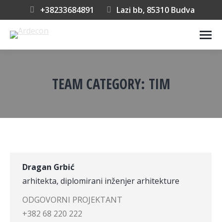
+38233684891
Lazi bb, 85310 Budva
TEAM CATEGORY:
TIM
You are here:
Dragan Grbić
arhitekta, diplomirani inženjer arhitekture
ODGOVORNI PROJEKTANT
+382 68 220 222