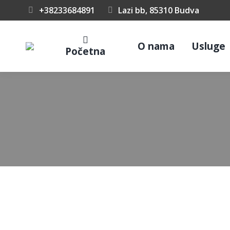
+38233684891
Lazi bb, 85310 Budva
O nama
Usluge
Početna