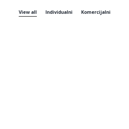
View all
Individualni
Komercijalni
MANSKI OBJEKAT U
STAMBENI OBJE
BEČIĆIMA
BUDVI
Komercijalni
Komercijalni