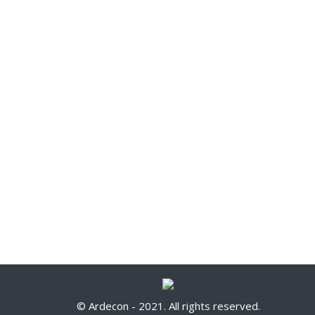
KONSTRUKCIJA
STAMBENI OBJE
MANSKOG OBJEKTA
BUDVI
U KAMENOVU
Komercijalni
Komercijalni
© Ardecon - 2021. All rights reserved.