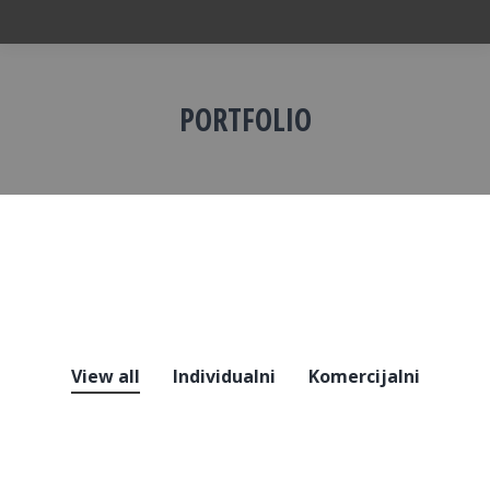
PORTFOLIO
You are here:
View all
Individualni
Komercijalni